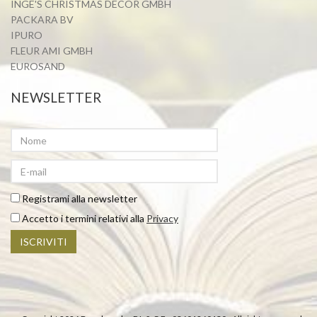
INGE'S CHRISTMAS DECOR GMBH
PACKARA BV
IPURO
FLEUR AMI GMBH
EUROSAND
NEWSLETTER
Nominativo
Inserisci
l'indirizzo
email
Registrami alla newsletter
Accetto i termini relativi alla
Privacy
ISCRIVITI